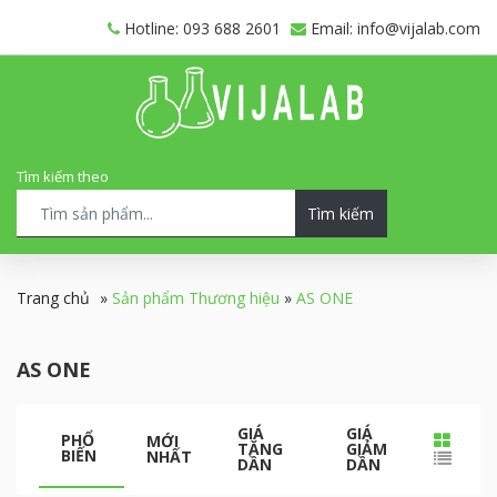
Hotline: 093 688 2601
Email: info@vijalab.com
Tìm kiếm theo
Tìm kiếm
Trang chủ
»
Sản phẩm Thương hiệu
»
AS ONE
AS ONE
GIÁ
GIÁ
PHỔ
MỚI
TĂNG
GIẢM
BIẾN
NHẤT
DẦN
DẦN