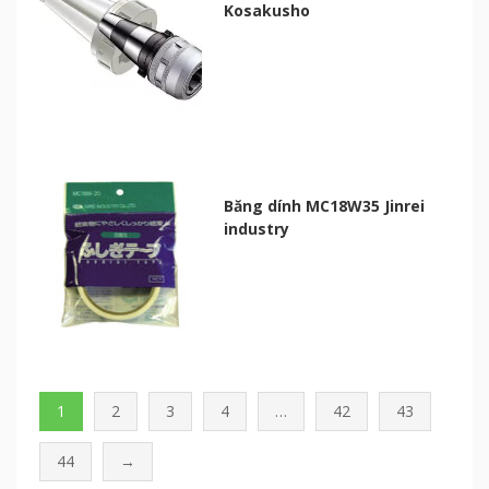
Kosakusho
Băng dính MC18W35 Jinrei
industry
1
2
3
4
…
42
43
44
→