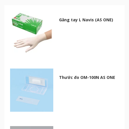
Găng tay L Navis (AS ONE)
Thước đo OM-100N AS ONE