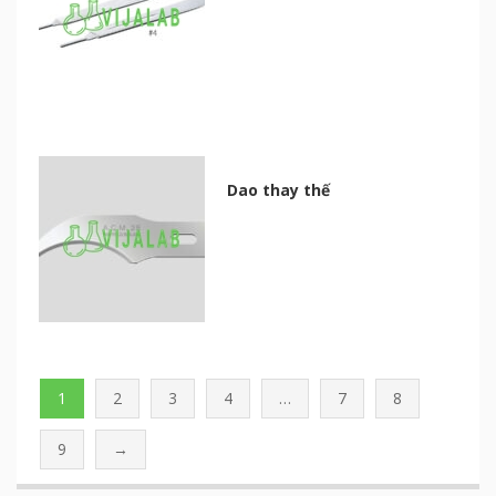
Dao thay thế
1
2
3
4
…
7
8
9
→