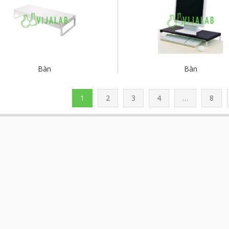
Bàn
Bàn
1
2
3
4
…
8