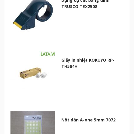
Dụng cụ cắt băng dính
TRUSCO TEX2508
Giấy in nhiệt KOKUYO RP-
TH584H
Nốt dán A-one 5mm 7072