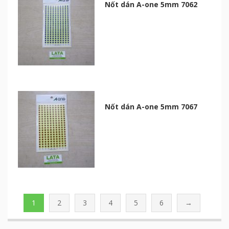
Nốt dán A-one 5mm 7062
Nốt dán A-one 5mm 7067
1
2
3
4
5
6
→