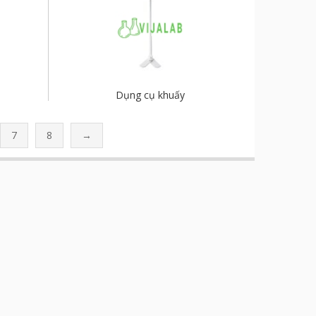
Dụng cụ khuấy
7
8
→