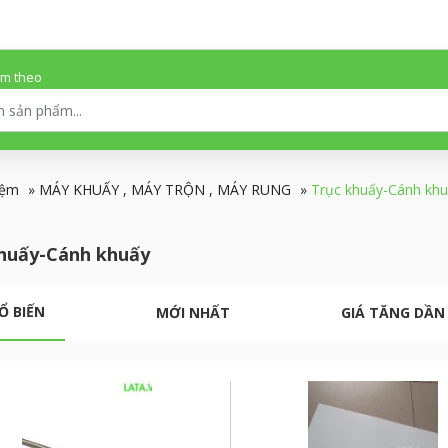
ếm theo
iệm
»
MÁY KHUẤY , MÁY TRỘN , MÁY RUNG
»
Trục khuấy-Cánh kh
huấy-Cánh khuấy
Ổ BIẾN
MỚI NHẤT
GIÁ TĂNG DẦN