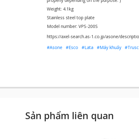
properly depending on the purpose. )
Weight: 4.1kg
Stainless steel top plate
Model number: VPS-200S
https://axel-search.as-1.co.jp/asone/descript
#Asone
#Esco
#Lata
#Máy khuấy
#Trusc
Sản phẩm liên quan