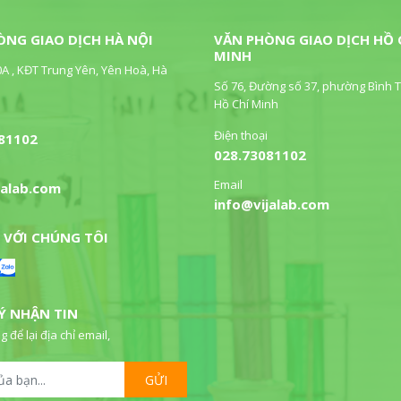
ÒNG GIAO DỊCH HÀ NỘI
VĂN PHÒNG GIAO DỊCH HỒ 
MINH
0A , KĐT Trung Yên, Yên Hoà, Hà
Số 76, Đường số 37, phường Bình T
Hồ Chí Minh
Điện thoại
81102
028.73081102
Email
jalab.com
info@vijalab.com
 VỚI CHÚNG TÔI
Ý NHẬN TIN
g để lại địa chỉ email,
GỬI