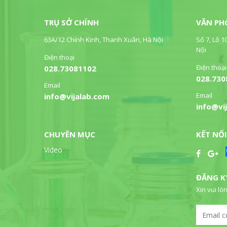
TRỤ SỞ CHÍNH
VĂN PH
63A/12 Chính Kinh, Thanh Xuân, Hà Nội
Số 7, Lô 1
Nội
Điện thoại
Điện thoại
028.73081102
028.730
Email
Email
info@vijalab.com
info@vi
CHUYÊN MỤC
KẾT NỐI
Video
ĐĂNG K
Xin vui lòn