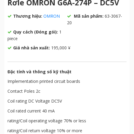
Rơle OMRON G6A-274P – DC5V
Thương hiệu:
OMRON
Mã sản phẩm:
63-3067-
20
Quy cách (Đóng gói):
1
piece
Giá nhà sản xuất:
195,000 ¥
Đặc tính và thông số kỹ thuật
Implementation printed circuit boards
Contact Poles 2c
Coil rating DC Voltage DC5V
Coil rated current 40 mA
rating/Coil operating voltage 70% or less
rating/Coil return voltage 10% or more