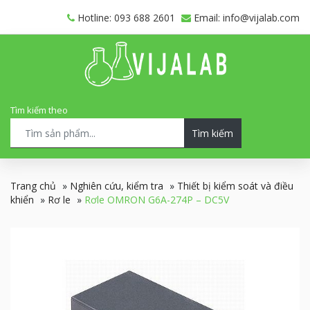
Hotline: 093 688 2601
Email: info@vijalab.com
Tìm kiếm theo
Tìm kiếm
Trang chủ
»
Nghiên cứu, kiểm tra
»
Thiết bị kiểm soát và điều
khiển
»
Rơ le
»
Rơle OMRON G6A-274P – DC5V