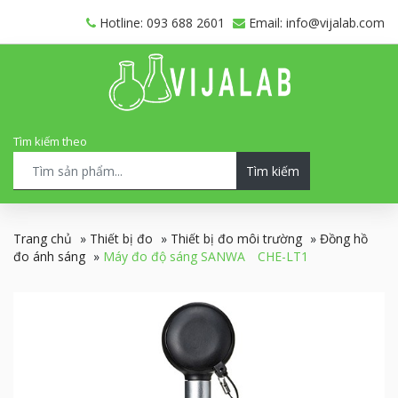
Hotline: 093 688 2601
Email: info@vijalab.com
Tìm kiếm theo
Tìm kiếm
Trang chủ
»
Thiết bị đo
»
Thiết bị đo môi trường
»
Đồng hồ
đo ánh sáng
»
Máy đo độ sáng SANWA CHE-LT1