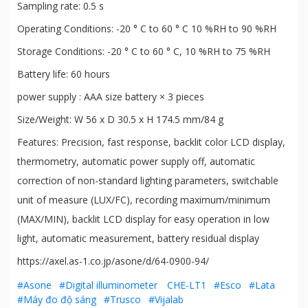
Sampling rate: 0.5 s
Operating Conditions: -20 ° C to 60 ° C 10 %RH to 90 %RH
Storage Conditions: -20 ° C to 60 ° C, 10 %RH to 75 %RH
Battery life: 60 hours
power supply : AAA size battery × 3 pieces
Size/Weight: W 56 x D 30.5 x H 174.5 mm/84 g
Features: Precision, fast response, backlit color LCD display,
thermometry, automatic power supply off, automatic
correction of non-standard lighting parameters, switchable
unit of measure (LUX/FC), recording maximum/minimum
(MAX/MIN), backlit LCD display for easy operation in low
light, automatic measurement, battery residual display
https://axel.as-1.co.jp/asone/d/64-0900-94/
#Asone
#Digital illuminometer CHE-LT1
#Esco
#Lata
#Máy đo độ sáng
#Trusco
#Vijalab