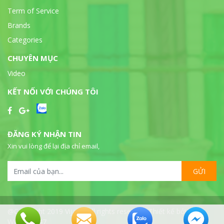
Term of Service
Brands
Categories
CHUYÊN MỤC
Video
KẾT NỐI VỚI CHÚNG TÔI
ĐĂNG KÝ NHẬN TIN
Xin vui lòng để lại địa chỉ email,
GỬI
@Copyright 2019 Vijalab all rights reserved. Thiết kế bởi
WebSeo247