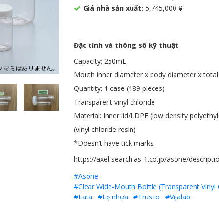
Giá nhà sản xuất:
5,745,000 ¥
Đặc tính và thông số kỹ thuật
Capacity: 250mL
Mouth inner diameter x body diameter x total
Quantity: 1 case (189 pieces)
Transparent vinyl chloride
Material: Inner lid/LDPE (low density polyeth
(vinyl chloride resin)
*Doesn’t have tick marks.
https://axel-search.as-1.co.jp/asone/descripti
#Asone
#Clear Wide-Mouth Bottle (Transparent Vinyl
#Lata
#Lọ nhựa
#Trusco
#Vijalab