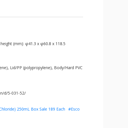
 height (mm): φ41.3 x φ60.8 x 118.5
ylene), Lid/PP (polypropylene), Body/Hard PVC
on/d/5-031-52/
 Chloride) 250mL Box Sale 189 Each
#Esco