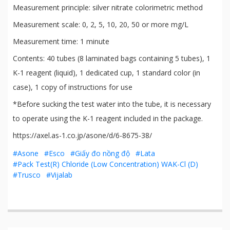
Measurement principle: silver nitrate colorimetric method
Measurement scale: 0, 2, 5, 10, 20, 50 or more mg/L
Measurement time: 1 minute
Contents: 40 tubes (8 laminated bags containing 5 tubes), 1
K-1 reagent (liquid), 1 dedicated cup, 1 standard color (in
case), 1 copy of instructions for use
*Before sucking the test water into the tube, it is necessary
to operate using the K-1 reagent included in the package.
https://axel.as-1.co.jp/asone/d/6-8675-38/
#Asone
#Esco
#Giấy đo nồng độ
#Lata
#Pack Test(R) Chloride (Low Concentration) WAK-Cl (D)
#Trusco
#Vijalab