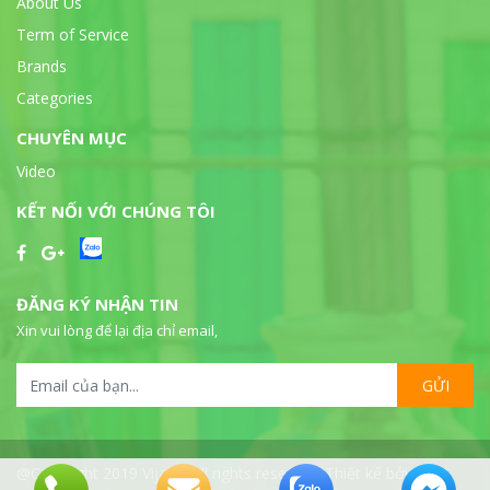
About Us
Term of Service
Brands
Categories
CHUYÊN MỤC
Video
KẾT NỐI VỚI CHÚNG TÔI
ĐĂNG KÝ NHẬN TIN
Xin vui lòng để lại địa chỉ email,
GỬI
@Copyright 2019 Vijalab all rights reserved. Thiết kế bởi