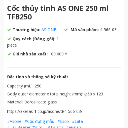
Cốc thủy tinh AS ONE 250 ml
TFB250
Thương hiệu:
AS ONE
Mã sản phẩm:
4-566-03
Quy cách (Đóng gói):
1
piece
Giá nhà sản xuất:
109,000 ¥
Đặc tính và thông số kỹ thuật
Capacity (mL): 250
Body outer diameter x total height (mm): φ60 x 123
Material: Borosilicate glass
https://axel.as-1.co.jp/asone/d/4-566-03/
#Asone
#Cốc đựng mẫu
#Esco
#Lata
#Tall Beaker 250mL
#Trusco
#Vijalab