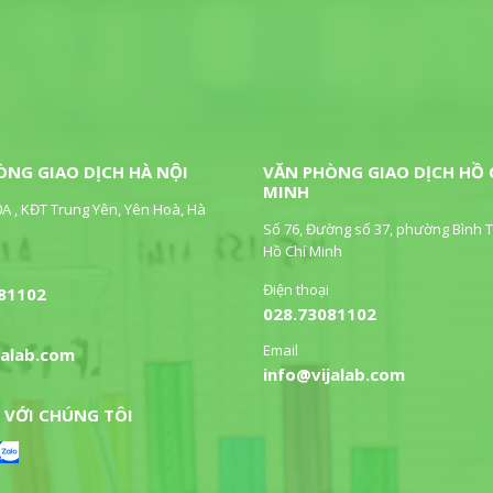
ÒNG GIAO DỊCH HÀ NỘI
VĂN PHÒNG GIAO DỊCH HỒ 
MINH
0A , KĐT Trung Yên, Yên Hoà, Hà
Số 76, Đường số 37, phường Bình T
Hồ Chí Minh
Điện thoại
81102
028.73081102
Email
jalab.com
info@vijalab.com
 VỚI CHÚNG TÔI