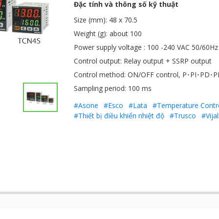
Đặc tính và thông số kỹ thuật
Size (mm): 48 x 70.5
Weight (g): about 100
Power supply voltage : 100 -240 VAC 50/60Hz
Control output: Relay output + SSRP output
Control method: ON/OFF control, P･PI･PD･PI
Sampling period: 100 ms
#Asone
#Esco
#Lata
#Temperature Control
#Thiết bị điều khiển nhiệt độ
#Trusco
#Vija