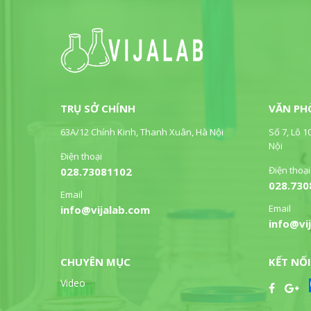
TRỤ SỞ CHÍNH
VĂN PH
63A/12 Chính Kinh, Thanh Xuân, Hà Nội
Số 7, Lô 1
Nội
Điện thoại
Điện thoại
028.73081102
028.730
Email
Email
info@vijalab.com
info@vi
CHUYÊN MỤC
KẾT NỐI
Video