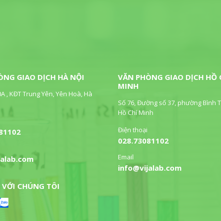
ÒNG GIAO DỊCH HÀ NỘI
VĂN PHÒNG GIAO DỊCH HỒ 
MINH
0A , KĐT Trung Yên, Yên Hoà, Hà
Số 76, Đường số 37, phường Bình T
Hồ Chí Minh
Điện thoại
81102
028.73081102
Email
jalab.com
info@vijalab.com
 VỚI CHÚNG TÔI