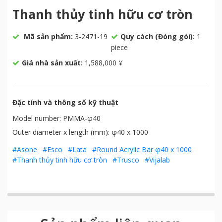
Thanh thủy tinh hữu cơ tròn
Mã sản phẩm:
3-2471-19
Quy cách (Đóng gói):
1
piece
Giá nhà sản xuất:
1,588,000 ¥
Đặc tính và thông số kỹ thuật
Model number: PMMA-φ40
Outer diameter x length (mm): φ40 x 1000
#Asone
#Esco
#Lata
#Round Acrylic Bar φ40 x 1000
#Thanh thủy tinh hữu cơ tròn
#Trusco
#Vijalab