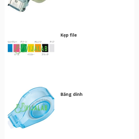
Kẹp file
Băng dính