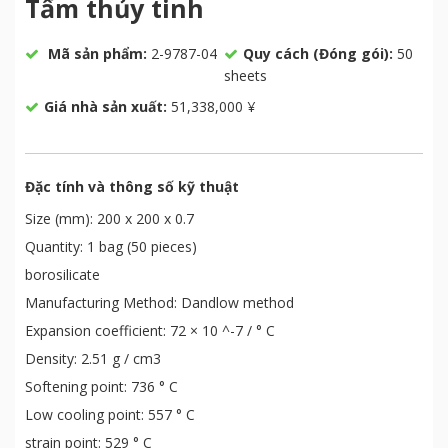
Tấm thủy tinh
Mã sản phẩm:
2-9787-04
Quy cách (Đóng gói):
50
sheets
Giá nhà sản xuất:
51,338,000 ¥
Đặc tính và thông số kỹ thuật
Size (mm): 200 x 200 x 0.7
Quantity: 1 bag (50 pieces)
borosilicate
Manufacturing Method: Dandlow method
Expansion coefficient: 72 × 10 ^-7 / ° C
Density: 2.51 g / cm3
Softening point: 736 ° C
Low cooling point: 557 ° C
strain point: 529 ° C