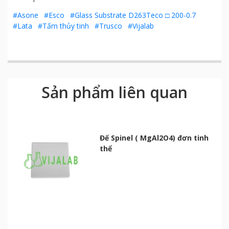
#Asone
#Esco
#Glass Substrate D263Teco □ 200-0.7
#Lata
#Tấm thủy tinh
#Trusco
#Vijalab
Sản phẩm liên quan
Đế Spinel ( MgAl2O4) đơn tinh
thể