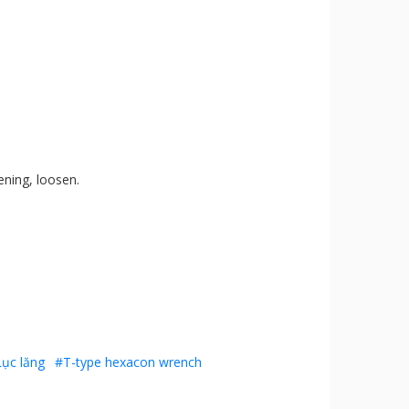
ening, loosen.
ục lăng
#T-type hexacon wrench