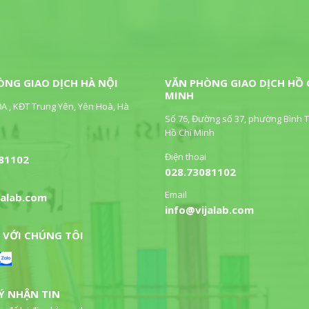
ÒNG GIAO DỊCH HÀ NỘI
VĂN PHÒNG GIAO DỊCH HỒ 
MINH
0A , KĐT Trung Yên, Yên Hoà, Hà
Số 76, Đường số 37, phường Bình T
Hồ Chí Minh
Điện thoại
81102
028.73081102
Email
jalab.com
info@vijalab.com
 VỚI CHÚNG TÔI
Ý NHẬN TIN