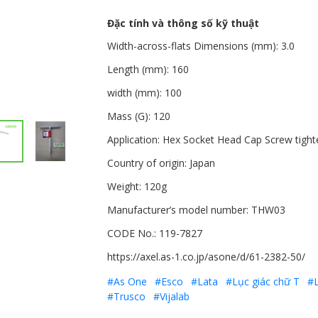
Đặc tính và thông số kỹ thuật
Width-across-flats Dimensions (mm): 3.0
Length (mm): 160
width (mm): 100
Mass (G): 120
Application: Hex Socket Head Cap Screw tight
Country of origin: Japan
Weight: 120g
Manufacturer’s model number: THW03
CODE No.: 119-7827
https://axel.as-1.co.jp/asone/d/61-2382-50/
#As One
#Esco
#Lata
#Lục giác chữ T
#L
#Trusco
#Vijalab