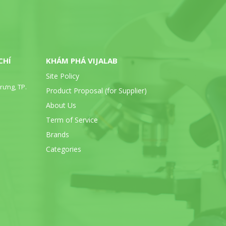
CHÍ
KHÁM PHÁ VIJALAB
Site Policy
rưng, TP.
Product Proposal (for Supplier)
About Us
Term of Service
Brands
Categories