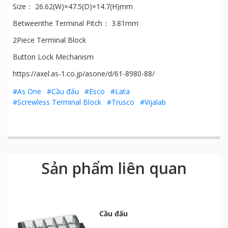
Size： 26.62(W)×47.5(D)×14.7(H)mm
Betweenthe Terminal Pitch： 3.81mm
2Piece Terminal Block
Button Lock Mechanism
https://axel.as-1.co.jp/asone/d/61-8980-88/
#As One
#Cầu đấu
#Esco
#Lata
#Screwless Terminal Block
#Trusco
#Vijalab
Sản phẩm liên quan
Cầu đấu