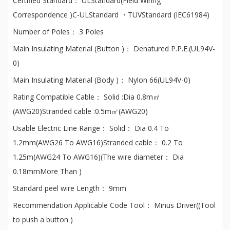
Certified Standard： ULStandard(Field Wiring
Correspondence )C-ULStandard ・TUVStandard (IEC61984)
Number of Poles： 3 Poles
Main Insulating Material (Button )： Denatured P.P.E.(UL94V-
0)
Main Insulating Material (Body )： Nylon 66(UL94V-0)
Rating Compatible Cable： Solid :Dia 0.8m㎡
(AWG20)Stranded cable :0.5m㎡(AWG20)
Usable Electric Line Range： Solid： Dia 0.4 To
1.2mm(AWG26 To AWG16)Stranded cable： 0.2 To
1.25m(AWG24 To AWG16)(The wire diameter： Dia
0.18mmMore Than )
Standard peel wire Length： 9mm
Recommendation Applicable Code Tool： Minus Driver((Tool
to push a button )