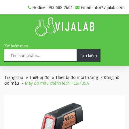
Hotline: 093 688 2601
Email: info@vijalab.com
Tìm kiếm theo
Tìm kiếm
Trang chủ
»
Thiết bị đo
»
Thiết bị đo môi trường
»
Đồng hồ
đo màu
»
Máy đo màu chênh lệch TES-135A