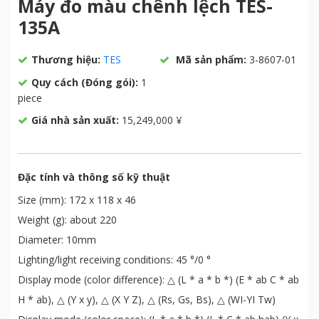
Máy đo màu chênh lệch TES-
135A
Thương hiệu:
TES
Mã sản phẩm:
3-8607-01
Quy cách (Đóng gói):
1
piece
Giá nhà sản xuất:
15,249,000 ¥
Đặc tính và thông số kỹ thuật
Size (mm): 172 x 118 x 46
Weight (g): about 220
Diameter: 10mm
Lighting/light receiving conditions: 45 °/0 °
Display mode (color difference): △ (L * a * b *) (E * ab C * ab
H * ab), △ (Y x y), △ (X Y Z), △ (Rs, Gs, Bs), △ (WI-YI Tw)