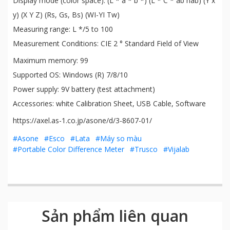
Display mode (color space): (L * a * b *) (L * C * ab hab) (Y x
y) (X Y Z) (Rs, Gs, Bs) (WI-YI Tw)
Measuring range: L */5 to 100
Measurement Conditions: CIE 2 ° Standard Field of View
Maximum memory: 99
Supported OS: Windows (R) 7/8/10
Power supply: 9V battery (test attachment)
Accessories: white Calibration Sheet, USB Cable, Software
https://axel.as-1.co.jp/asone/d/3-8607-01/
#Asone
#Esco
#Lata
#Máy so màu
#Portable Color Difference Meter
#Trusco
#Vijalab
Sản phẩm liên quan