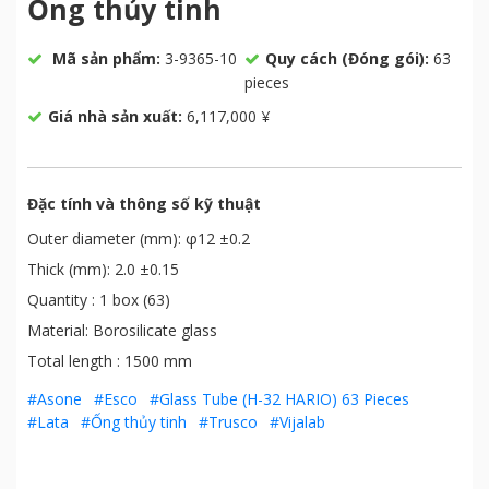
Ống thủy tinh
Mã sản phẩm:
3-9365-10
Quy cách (Đóng gói):
63
pieces
Giá nhà sản xuất:
6,117,000 ¥
Đặc tính và thông số kỹ thuật
Outer diameter (mm): φ12 ±0.2
Thick (mm): 2.0 ±0.15
Quantity : 1 box (63)
Material: Borosilicate glass
Total length : 1500 mm
#Asone
#Esco
#Glass Tube (H-32 HARIO) 63 Pieces
#Lata
#Ống thủy tinh
#Trusco
#Vijalab