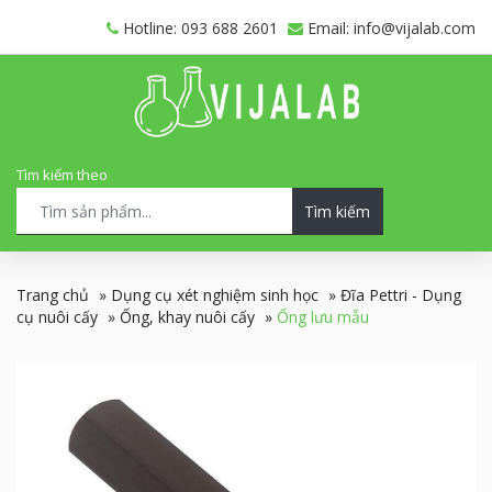
Hotline: 093 688 2601
Email: info@vijalab.com
Tìm kiếm theo
Tìm kiếm
Trang chủ
»
Dụng cụ xét nghiệm sinh học
»
Đĩa Pettri - Dụng
cụ nuôi cấy
»
Ống, khay nuôi cấy
»
Ống lưu mẫu