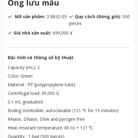
Ống lưu mẫu
Mã sản phẩm:
3-8632-05
Quy cách (Đóng gói):
500
pieces
Giá nhà sản xuất:
699,000 ¥
Đặc tính và thông số kỹ thuật
Capacity (mL): 2
Color: Green
Material : PP (polypropylene tube)
Centrifugal load: 30,000 G
0.1 mL graduated
Boiling sterilizable, autoclavable (121 ℃ for 15 minutes)
RNase, DNase, DNA and pyrogen free
Heat-resistant temperature: 80 to + 121 ℃
Quantity : 1 bag (500 pieces)