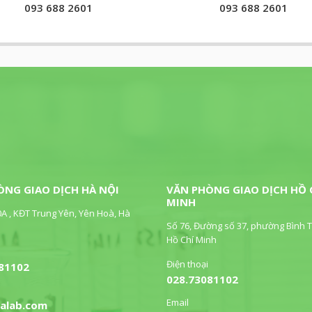
093 688 2601
093 688 2601
ÒNG GIAO DỊCH HÀ NỘI
VĂN PHÒNG GIAO DỊCH HỒ 
MINH
0A , KĐT Trung Yên, Yên Hoà, Hà
Số 76, Đường số 37, phường Bình T
Hồ Chí Minh
Điện thoại
81102
028.73081102
Email
jalab.com