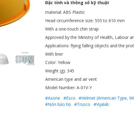
Đặc tính và thông số kỹ thuật
material: ABS Plastic
Head circumference size: 555 to 610 mm
With a one-touch chin strap
Approved by the Ministry of Health, Labour an
Applications: flying falling objects and the p
With liner
Color: Yellow
Weight (g): 345
American type and air vent
Model Number: A-01V-Y
#Asone
#Esco
#Helmet (American Type, Wit
#Nón bảo hộ
#Trusco
#Vijalab