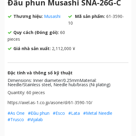
Đầu phun Musashi SNA-26G-C
Thương hiệu:
Musashi
Mã sản phẩm:
61-3590-
10
Quy cách (Đóng gói):
60
pieces
Giá nhà sản xuất:
2,112,000 ¥
Đặc tính và thông số kỹ thuật
Dimensions: Inner diameter/0.25mmMaterial:
Needle/Stainless steel, Needle hub/brass (Ni plating)
Quantity: 60 pieces
https://axel.as-1.co.jp/asone/d/61-3590-10/
#As One
#Đầu phun
#Esco
#Lata
#Metal Needle
#Trusco
#Vijalab