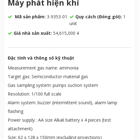
Máy phát hiện khí
Mã sản phẩm:
3-9353-01
Quy cách (Đóng gói):
1
unit
Giá nhà sản xuất:
54,615,000 ¥
Đặc tính và thông số kỹ thuật
Measurement gas name: ammonia
Target gas: Semiconductor material gas
Gas sampling system: pumps suction system
Resolution: 1/100 full scale
Alarm system: buzzer (intermittent sound), alarm lamp
flashing
Power supply : AA size Alkali battery x 4 pieces (test
attachment)
Size: 62 x 128 x 150mm (excluding projections)