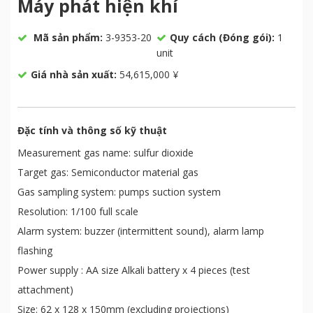
Máy phát hiện khí
Mã sản phẩm:
3-9353-20
Quy cách (Đóng gói):
1
unit
Giá nhà sản xuất:
54,615,000 ¥
Đặc tính và thông số kỹ thuật
Measurement gas name: sulfur dioxide
Target gas: Semiconductor material gas
Gas sampling system: pumps suction system
Resolution: 1/100 full scale
Alarm system: buzzer (intermittent sound), alarm lamp
flashing
Power supply : AA size Alkali battery x 4 pieces (test
attachment)
Size: 62 x 128 x 150mm (excluding projections)