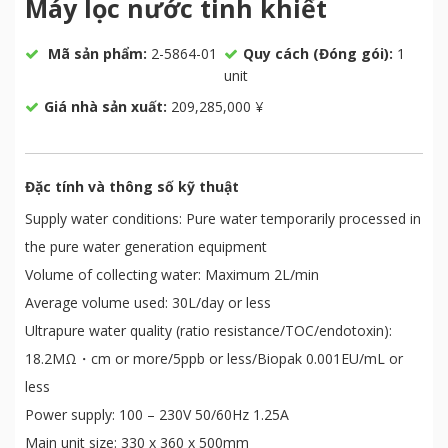
Máy lọc nước tinh khiết
Mã sản phẩm:
2-5864-01
Quy cách (Đóng gói):
1
unit
Giá nhà sản xuất:
209,285,000 ¥
Đặc tính và thông số kỹ thuật
Supply water conditions: Pure water temporarily processed in
the pure water generation equipment
Volume of collecting water: Maximum 2L/min
Average volume used: 30L/day or less
Ultrapure water quality (ratio resistance/TOC/endotoxin):
18.2MΩ・cm or more/5ppb or less/Biopak 0.001EU/mL or
less
Power supply: 100 – 230V 50/60Hz 1.25A
Main unit size: 330 x 360 x 500mm