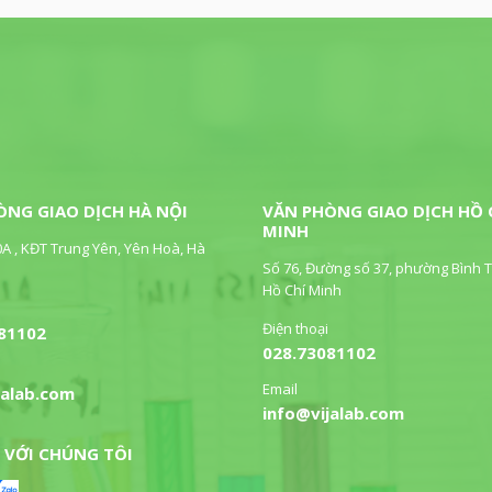
ÒNG GIAO DỊCH HÀ NỘI
VĂN PHÒNG GIAO DỊCH HỒ 
MINH
0A , KĐT Trung Yên, Yên Hoà, Hà
Số 76, Đường số 37, phường Bình T
Hồ Chí Minh
Điện thoại
81102
028.73081102
Email
jalab.com
info@vijalab.com
 VỚI CHÚNG TÔI