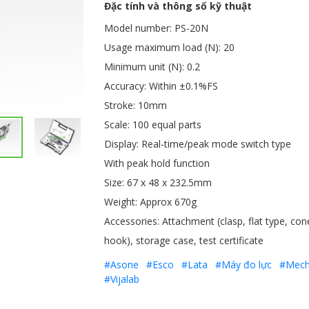
Đặc tính và thông số kỹ thuật
Model number: PS-20N
Usage maximum load (N): 20
Minimum unit (N): 0.2
Accuracy: Within ±0.1%FS
Stroke: 10mm
Scale: 100 equal parts
Display: Real-time/peak mode switch type
With peak hold function
Size: 67 x 48 x 232.5mm
Weight: Approx 670g
Accessories: Attachment (clasp, flat type, con
hook), storage case, test certificate
#Asone
#Esco
#Lata
#Máy đo lực
#Mecha
#Vijalab