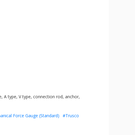
e, A type, V type, connection rod, anchor,
nical Force Gauge (Standard)
#Trusco