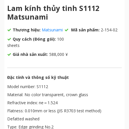
Lam kính thủy tinh S1112
Matsunami
Thương hiệu:
Matsunami
Mã sản phẩm:
2-154-02
Quy cách (Đóng gói):
100
sheets
Giá nhà sản xuất:
588,000 ¥
Đặc tính và thông số kỹ thuật
Model number: S1112
Material: No color transparent, crown glass
Refractive index: ne＝1.524
Flatness: 0.010mm or less (JIS R3703 test method)
Defatted washed
Type: Edge grinding No.2