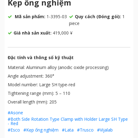
Kẹp ống nghiệm
Mã sản phẩm:
1-3395-03
Quy cách (Đóng gói):
1
piece
Giá nhà sản xuất:
419,000 ¥
Đặc tính và thông số kỹ thuật
Material: Aluminum alloy (anodic oxide processing)
Angle adjustment: 360°
Model number: Large SH type-red
Tightening range (mm): 5 – 110
Overall length (mm): 205
#Asone
#Both Side Rotation Type Clamp with Holder Large SH Type
- Red
#Esco
#Kẹp ống nghiệm
#Lata
#Trusco
#Vijalab