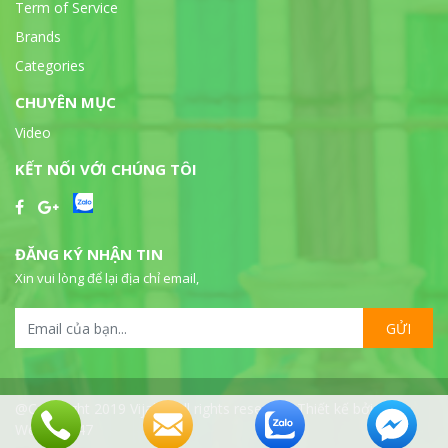
Term of Service
Brands
Categories
CHUYÊN MỤC
Video
KẾT NỐI VỚI CHÚNG TÔI
ĐĂNG KÝ NHẬN TIN
Xin vui lòng để lại địa chỉ email,
GỬI
@Copyright 2019 Vijalab all rights reserved. Thiết kế bởi
WebSeo247