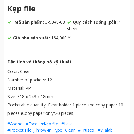
Kẹp file
Mã sản phẩm:
3-9348-08
Quy cách (Đóng gói):
1
sheet
Giá nhà sản xuất:
164,000 ¥
Đặc tính và thông số kỹ thuật
Color: Clear
Number of pockets: 12
Material: PP
Size: 318 x 243 x 18mm
Pocketable quantity: Clear holder 1 piece and copy paper 10
pieces (Copy paper only/20 pieces)
#Asone
#Esco
#Kẹp file
#Lata
#Pocket File (Throw-In Type) Clear
#Trusco
#Vijalab