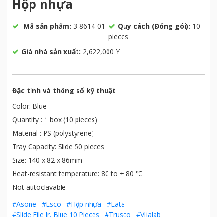
Hộp nhựa
Mã sản phẩm:
3-8614-01
Quy cách (Đóng gói):
10
pieces
Giá nhà sản xuất:
2,622,000 ¥
Đặc tính và thông số kỹ thuật
Color: Blue
Quantity : 1 box (10 pieces)
Material : PS (polystyrene)
Tray Capacity: Slide 50 pieces
Size: 140 x 82 x 86mm
Heat-resistant temperature: 80 to + 80 ℃
Not autoclavable
#Asone
#Esco
#Hộp nhựa
#Lata
#Slide File Jr. Blue 10 Pieces
#Trusco
#Vijalab