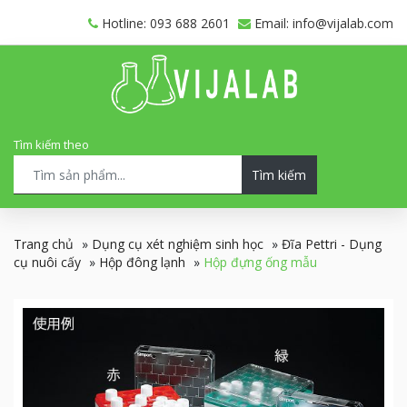
Hotline: 093 688 2601
Email: info@vijalab.com
Tìm kiếm theo
Tìm kiếm
Trang chủ
»
Dụng cụ xét nghiệm sinh học
»
Đĩa Pettri - Dụng
cụ nuôi cấy
»
Hộp đông lạnh
»
Hộp đựng ống mẫu