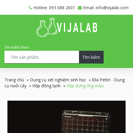
Hotline: 093 688 2601
Email: info@vijalab.com
Tìm kiếm theo
Tìm kiếm
Trang chủ
»
Dụng cụ xét nghiệm sinh học
»
Đĩa Pettri - Dụng
cụ nuôi cấy
»
Hộp đông lạnh
»
Hộp đựng ống mẫu