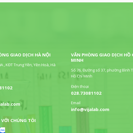
ÒNG GIAO DỊCH HÀ NỘI
VĂN PHÒNG GIAO DỊCH HỒ 
MINH
0A , KĐT Trung Yên, Yên Hoà, Hà
Số 76, Đường số 37, phường Bình T
Hồ Chí Minh
Điện thoại
81102
028.73081102
Email
jalab.com
info@vijalab.com
 VỚI CHÚNG TÔI