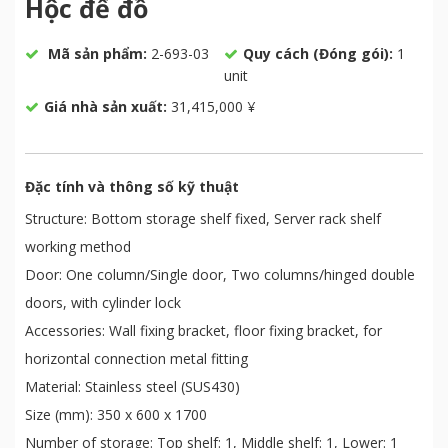
Hộc để đồ
Mã sản phẩm:
2-693-03
Quy cách (Đóng gói):
1
unit
Giá nhà sản xuất:
31,415,000 ¥
Đặc tính và thông số kỹ thuật
Structure: Bottom storage shelf fixed, Server rack shelf
working method
Door: One column/Single door, Two columns/hinged double
doors, with cylinder lock
Accessories: Wall fixing bracket, floor fixing bracket, for
horizontal connection metal fitting
Material: Stainless steel (SUS430)
Size (mm): 350 x 600 x 1700
Number of storage: Top shelf: 1, Middle shelf: 1, Lower: 1