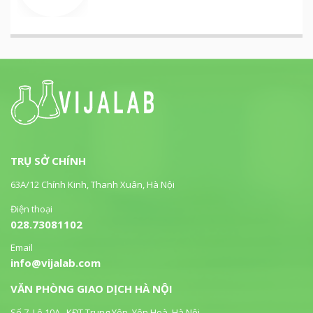
TRỤ SỞ CHÍNH
63A/12 Chính Kinh, Thanh Xuân, Hà Nội
Điện thoại
028.73081102
Email
info@vijalab.com
VĂN PHÒNG GIAO DỊCH HÀ NỘI
Số 7, Lô 10A , KĐT Trung Yên, Yên Hoà, Hà Nội