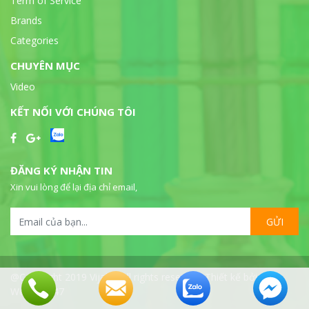
Term of Service
Brands
Categories
CHUYÊN MỤC
Video
KẾT NỐI VỚI CHÚNG TÔI
ĐĂNG KÝ NHẬN TIN
Xin vui lòng để lại địa chỉ email,
GỬI
@Copyright 2019 Vijalab all rights reserved. Thiết kế bởi
WebSeo247