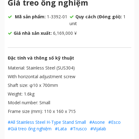
Giá treo ống nghiệm
Mã sản phẩm:
1-3392-01
Quy cách (Đóng gói):
1
unit
Giá nhà sản xuất:
6,169,000 ¥
Đặc tính và thông số kỹ thuật
Material: Stainless Steel (SUS304)
With horizontal adjustment screw
Shaft size: φ10 x 700mm
Weight: 1.6kg
Model number: Small
Frame size (mm): 110 x 160 x 715
#All Stainless Steel H-Type Stand Small
#Asone
#Esco
#Giá treo ống nghiệm
#Lata
#Trusco
#Vijalab