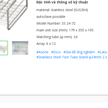
Đặc tính và thông số kỹ thuật
material: stainless steel (SUS304)
autoclave possible
Model Number: SS 24-72
main unit size (mm): 179 x 355 x 105
Matching tube (φ mm): 24
Array: 6 x 12
#Asone
#Esco
#Giá để ống nghiệm
#Lata
#Stainless Steel Test Tube Stand φ24mm 2 x 