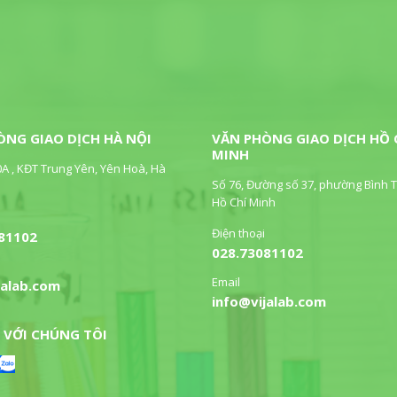
ÒNG GIAO DỊCH HÀ NỘI
VĂN PHÒNG GIAO DỊCH HỒ 
MINH
0A , KĐT Trung Yên, Yên Hoà, Hà
Số 76, Đường số 37, phường Bình T
Hồ Chí Minh
Điện thoại
81102
028.73081102
Email
jalab.com
info@vijalab.com
 VỚI CHÚNG TÔI