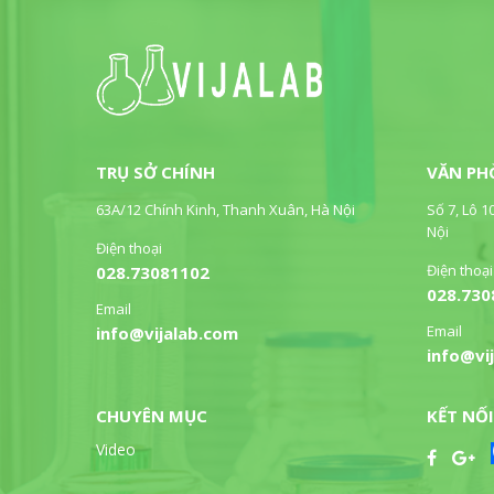
TRỤ SỞ CHÍNH
VĂN PH
63A/12 Chính Kinh, Thanh Xuân, Hà Nội
Số 7, Lô 1
Nội
Điện thoại
Điện thoại
028.73081102
028.730
Email
Email
info@vijalab.com
info@vi
CHUYÊN MỤC
KẾT NỐI
Video