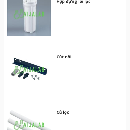
Hộp đựng lõi lọc
Cút nối
Củ lọc