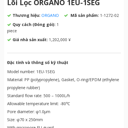
Lõi Lọc ORGANO 1EU-1SEG
Thương hiệu:
ORGANO
Mã sản phẩm:
1-1272-02
Quy cách (Đóng gói):
1
piece
Giá nhà sản xuất:
1,202,000 ¥
Đặc tính và thông số kỹ thuật
Model number: 1EU-1SEG
Material: PP (polypropylene), Gasket, O-ring/EPDM (ethylene
propylene rubber)
Standard flow rate: 500 – 1000L/h
Allowable temperature limit: -80℃
Pore diameter: φ1.0μm
Size: φ70 x 250mm
With micropore EU guard