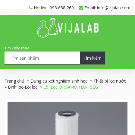
Hotline: 093 688 2601
Email: info@vijalab.com
Tìm kiếm theo
Tìm kiếm
Trang chủ
»
Dụng cụ xét nghiệm sinh học
»
Thiết bị lọc nước
»
Bình lọc-Lõi lọc
»
Lõi Lọc ORGANO 1EU-1SEG