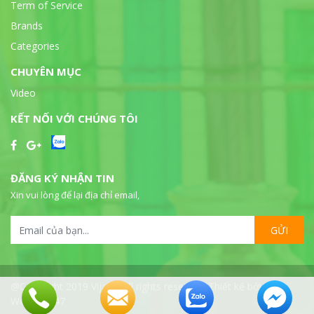
Term of Service
Brands
Categories
CHUYÊN MỤC
Video
KẾT NỐI VỚI CHÚNG TÔI
ĐĂNG KÝ NHẬN TIN
Xin vui lòng để lại địa chỉ email,
GỬI
@Copyright 2019 Vijalab all rights reserved. Thiết kế bởi
WebSeo247