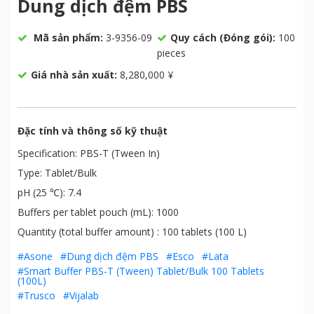
Dung dịch đệm PBS
Mã sản phẩm:
3-9356-09
Quy cách (Đóng gói):
100
pieces
Giá nhà sản xuất:
8,280,000 ¥
Đặc tính và thông số kỹ thuật
Specification: PBS-T (Tween In)
Type: Tablet/Bulk
pH (25 ℃): 7.4
Buffers per tablet pouch (mL): 1000
Quantity (total buffer amount) : 100 tablets (100 L)
#Asone
#Dung dịch đệm PBS
#Esco
#Lata
#Smart Buffer PBS-T (Tween) Tablet/Bulk 100 Tablets
(100L)
#Trusco
#Vijalab