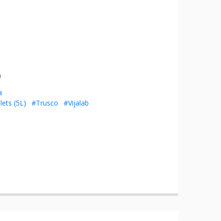
)
a
ets (5L)
#Trusco
#Vijalab