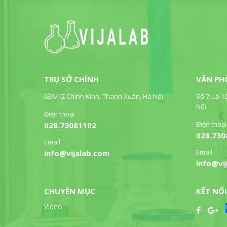
TRỤ SỞ CHÍNH
VĂN PH
63A/12 Chính Kinh, Thanh Xuân, Hà Nội
Số 7, Lô 1
Nội
Điện thoại
Điện thoại
028.73081102
028.730
Email
Email
info@vijalab.com
info@vi
CHUYÊN MỤC
KẾT NỐI
Video