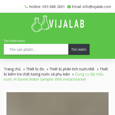
Hotline: 093 688 2601
Email: info@vijalab.com
Tìm kiếm theo
Tìm kiếm
Trang chủ
»
Thiết bị đo
»
Thiết bị phân tích nước/đất
»
Thiết
bị kiểm tra chất lượng nước và phụ kiện
»
Dụng cụ lấy mẫu
nước Hi funnel Water Sampler With metal bracket