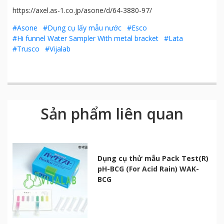
https://axel.as-1.co.jp/asone/d/64-3880-97/
#Asone
#Dụng cụ lấy mẫu nước
#Esco
#Hi funnel Water Sampler With metal bracket
#Lata
#Trusco
#Vijalab
Sản phẩm liên quan
Dụng cụ thử mẫu Pack Test(R)
pH-BCG (For Acid Rain) WAK-
BCG