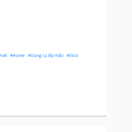
mall
#Asone
#Dụng cụ lấy mẫu
#Esco