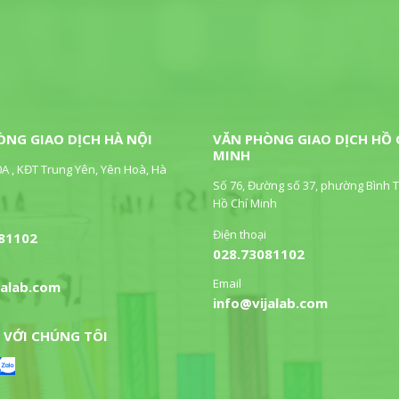
ÒNG GIAO DỊCH HÀ NỘI
VĂN PHÒNG GIAO DỊCH HỒ 
MINH
0A , KĐT Trung Yên, Yên Hoà, Hà
Số 76, Đường số 37, phường Bình T
Hồ Chí Minh
Điện thoại
81102
028.73081102
Email
jalab.com
info@vijalab.com
 VỚI CHÚNG TÔI