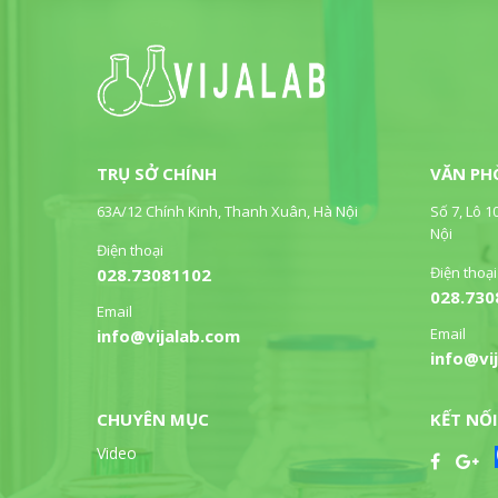
TRỤ SỞ CHÍNH
VĂN PH
63A/12 Chính Kinh, Thanh Xuân, Hà Nội
Số 7, Lô 1
Nội
Điện thoại
Điện thoại
028.73081102
028.730
Email
Email
info@vijalab.com
info@vi
CHUYÊN MỤC
KẾT NỐI
Video