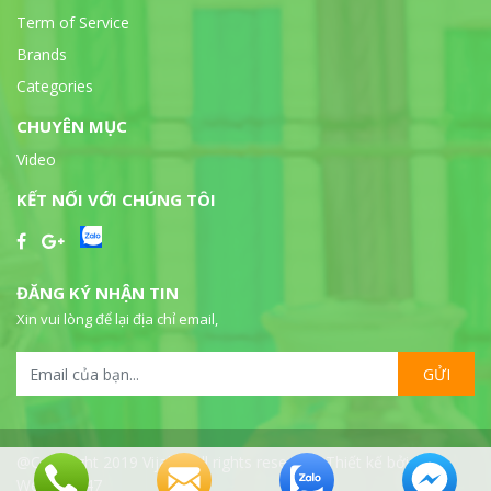
Term of Service
Brands
Categories
CHUYÊN MỤC
Video
KẾT NỐI VỚI CHÚNG TÔI
ĐĂNG KÝ NHẬN TIN
Xin vui lòng để lại địa chỉ email,
GỬI
@Copyright 2019 Vijalab all rights reserved. Thiết kế bởi
WebSeo247