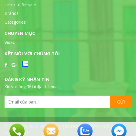
Term of Service
Brands
Categories
CHUYÊN MỤC
Video
KẾT NỐI VỚI CHÚNG TÔI
ĐĂNG KÝ NHẬN TIN
Xin vui lòng để lại địa chỉ email,
GỬI
@Copyright 2019 Vijalab all rights reserved. Thiết kế bởi
WebSeo247