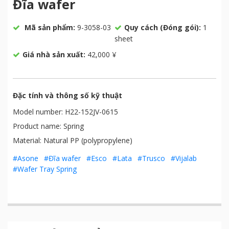
Đĩa wafer
Mã sản phẩm:
9-3058-03
Quy cách (Đóng gói):
1
sheet
Giá nhà sản xuất:
42,000 ¥
Đặc tính và thông số kỹ thuật
Model number: H22-152JV-0615
Product name: Spring
Material: Natural PP (polypropylene)
#Asone
#Đĩa wafer
#Esco
#Lata
#Trusco
#Vijalab
#Wafer Tray Spring