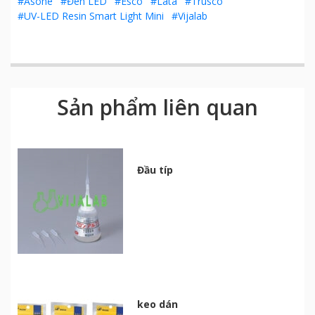
#Asone
#Đèn LED
#Esco
#Lata
#Trusco
#UV-LED Resin Smart Light Mini
#Vijalab
Sản phẩm liên quan
Đầu típ
keo dán