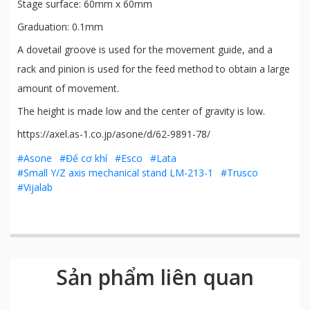
Stage surface: 60mm x 60mm
Graduation: 0.1mm
A dovetail groove is used for the movement guide, and a
rack and pinion is used for the feed method to obtain a large
amount of movement.
The height is made low and the center of gravity is low.
https://axel.as-1.co.jp/asone/d/62-9891-78/
#Asone
#Đế cơ khí
#Esco
#Lata
#Small Y/Z axis mechanical stand LM-213-1
#Trusco
#Vijalab
Sản phẩm liên quan