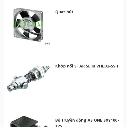
Quạt hút
Khớp nối STAR SEIKI VFILB2-SSH
Bộ truyền động AS ONE SXY100-
125