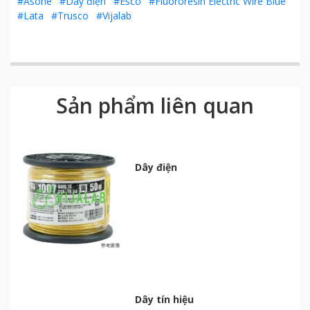
#Asone
#Dây điện
#Esco
#Fluororesin Electric Wire Blue
#Lata
#Trusco
#Vijalab
Sản phẩm liên quan
Dây điện
Dây tín hiệu